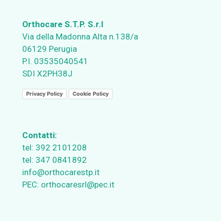
Orthocare S.T.P. S.r.l
Via della Madonna Alta n.138/a
06129 Perugia
P.I. 03535040541
SDI X2PH38J
Privacy Policy
Cookie Policy
Contatti:
tel:
392 2101208
tel:
347 0841892
info@orthocarestp.it
PEC:
orthocaresrl@pec.it