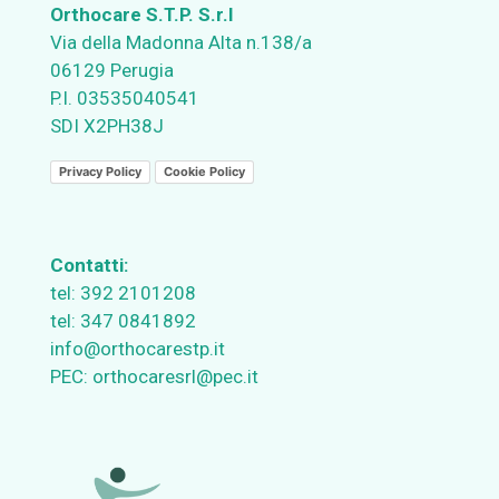
Orthocare S.T.P. S.r.l
Via della Madonna Alta n.138/a
06129 Perugia
P.I. 03535040541
SDI X2PH38J
Privacy Policy
Cookie Policy
Contatti:
tel:
392 2101208
tel:
347 0841892
info@orthocarestp.it
PEC:
orthocaresrl@pec.it