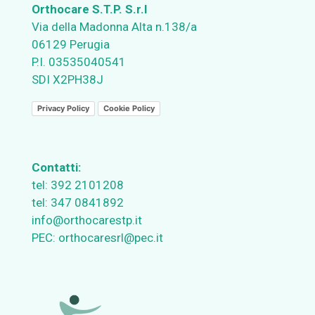
Orthocare S.T.P. S.r.l
Via della Madonna Alta n.138/a
06129 Perugia
P.I. 03535040541
SDI X2PH38J
Privacy Policy
Cookie Policy
Contatti:
tel:
392 2101208
tel:
347 0841892
info@orthocarestp.it
PEC:
orthocaresrl@pec.it