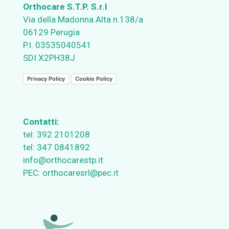
Orthocare S.T.P. S.r.l
Via della Madonna Alta n.138/a
06129 Perugia
P.I. 03535040541
SDI X2PH38J
Privacy Policy
Cookie Policy
Contatti:
tel:
392 2101208
tel:
347 0841892
info@orthocarestp.it
PEC:
orthocaresrl@pec.it