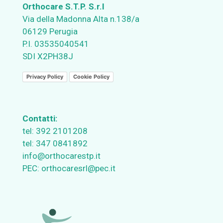
Orthocare S.T.P. S.r.l
Via della Madonna Alta n.138/a
06129 Perugia
P.I. 03535040541
SDI X2PH38J
Privacy Policy
Cookie Policy
Contatti:
tel:
392 2101208
tel:
347 0841892
info@orthocarestp.it
PEC:
orthocaresrl@pec.it