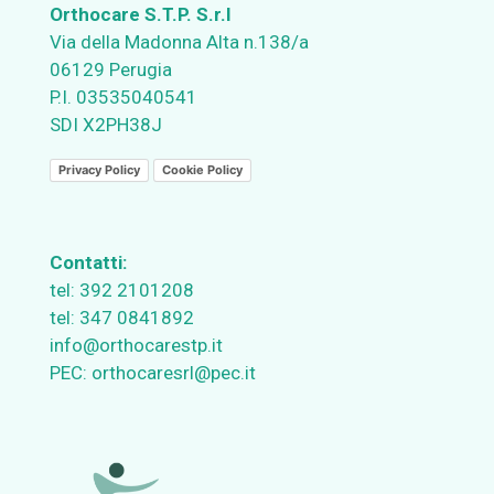
Orthocare S.T.P. S.r.l
Via della Madonna Alta n.138/a
06129 Perugia
P.I. 03535040541
SDI X2PH38J
Privacy Policy
Cookie Policy
Contatti:
tel:
392 2101208
tel:
347 0841892
info@orthocarestp.it
PEC:
orthocaresrl@pec.it