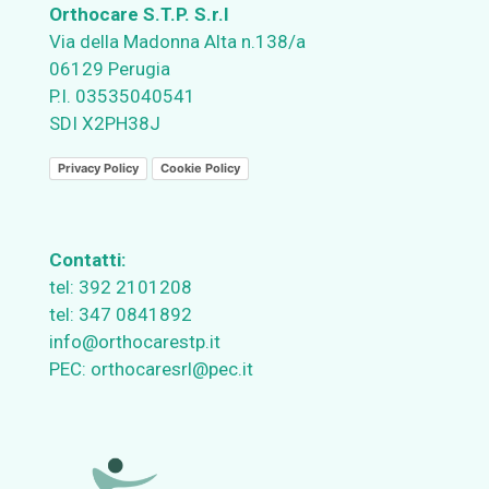
Orthocare S.T.P. S.r.l
Via della Madonna Alta n.138/a
06129 Perugia
P.I. 03535040541
SDI X2PH38J
Privacy Policy
Cookie Policy
Contatti:
tel:
392 2101208
tel:
347 0841892
info@orthocarestp.it
PEC:
orthocaresrl@pec.it