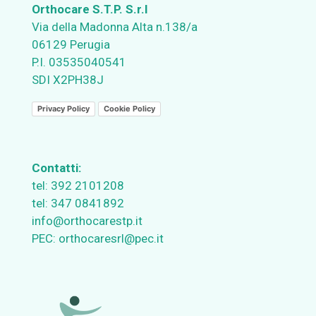
Orthocare S.T.P. S.r.l
Via della Madonna Alta n.138/a
06129 Perugia
P.I. 03535040541
SDI X2PH38J
Privacy Policy
Cookie Policy
Contatti:
tel:
392 2101208
tel:
347 0841892
info@orthocarestp.it
PEC:
orthocaresrl@pec.it