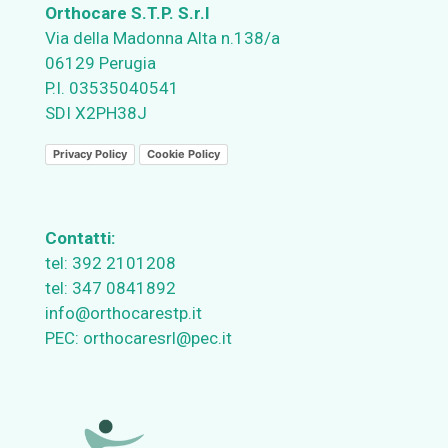
Orthocare S.T.P. S.r.l
Via della Madonna Alta n.138/a
06129 Perugia
P.I. 03535040541
SDI X2PH38J
Privacy Policy
Cookie Policy
Contatti:
tel:
392 2101208
tel:
347 0841892
info@orthocarestp.it
PEC:
orthocaresrl@pec.it