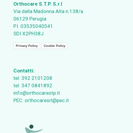
Orthocare S.T.P. S.r.l
Via della Madonna Alta n.138/a
06129 Perugia
P.I. 03535040541
SDI X2PH38J
Privacy Policy
Cookie Policy
Contatti:
tel:
392 2101208
tel:
347 0841892
info@orthocarestp.it
PEC:
orthocaresrl@pec.it