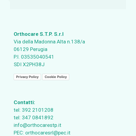
Orthocare S.T.P. S.r.l
Via della Madonna Alta n.138/a
06129 Perugia
P.I. 03535040541
SDI X2PH38J
Privacy Policy
Cookie Policy
Contatti:
tel:
392 2101208
tel:
347 0841892
info@orthocarestp.it
PEC:
orthocaresrl@pec.it