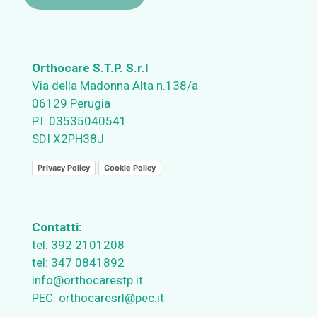
Orthocare S.T.P. S.r.l
Via della Madonna Alta n.138/a
06129 Perugia
P.I. 03535040541
SDI X2PH38J
Privacy Policy
Cookie Policy
Contatti:
tel:
392 2101208
tel:
347 0841892
info@orthocarestp.it
PEC:
orthocaresrl@pec.it