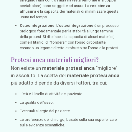
sfregano l’una contro l’altra (la testa femorale e la coppa
acetabolare) sono soggette ad usura. La
resistenza
all’usura
è la capacità dei materiali di minimizzare questa
usura nel tempo.
Osteointegrazione
:
L’osteointegrazione
è un processo
biologico fondamentale per la stabilità a lungo termine
della protesi. Si riferisce alla capacità di alcuni materiali,
come il titanio, di “fondersi” con l’osso circostante,
creando un legame diretto e robusto tra l’osso e la protesi.
Protesi anca materiali migliori?
Non esiste un
materiale protesi anca
“migliore”
in assoluto. La scelta del
materiale protesi anca
più adatto dipende da diversi fattori, tra cui:
L’età e il livello di attività del paziente.
La qualità dell’osso.
Eventuali allergie del paziente.
Le preferenze del chirurgo, basate sulla sua esperienza e
sulle evidenze scientifiche.