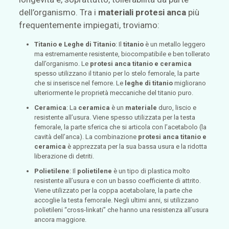
dell’organismo. Tra i
materiali protesi anca
più
frequentemente impiegati, troviamo:
Titanio e Leghe di Titanio
: Il
titanio
è un metallo leggero
ma estremamente resistente, biocompatibile e ben tollerato
dall’organismo. Le
protesi anca titanio e ceramica
spesso utilizzano il titanio per lo stelo femorale, la parte
che si inserisce nel femore. Le
leghe di titanio
migliorano
ulteriormente le proprietà meccaniche del titanio puro.
Ceramica
: La
ceramica
è un
materiale
duro, liscio e
resistente all’usura. Viene spesso utilizzata per la testa
femorale, la parte sferica che si articola con l’acetabolo (la
cavità dell’anca). La combinazione
protesi anca titanio e
ceramica
è apprezzata per la sua bassa usura e la ridotta
liberazione di detriti.
Polietilene
: Il
polietilene
è un tipo di plastica molto
resistente all’usura e con un basso coefficiente di attrito.
Viene utilizzato per la coppa acetabolare, la parte che
accoglie la testa femorale. Negli ultimi anni, si utilizzano
polietileni “cross-linkati” che hanno una resistenza all’usura
ancora maggiore.