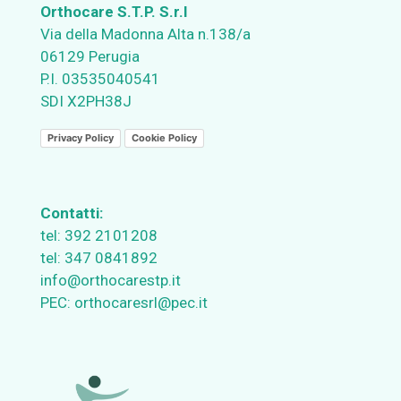
Orthocare S.T.P. S.r.l
Via della Madonna Alta n.138/a
06129 Perugia
P.I. 03535040541
SDI X2PH38J
Privacy Policy
Cookie Policy
Contatti:
tel:
392 2101208
tel:
347 0841892
info@orthocarestp.it
PEC:
orthocaresrl@pec.it