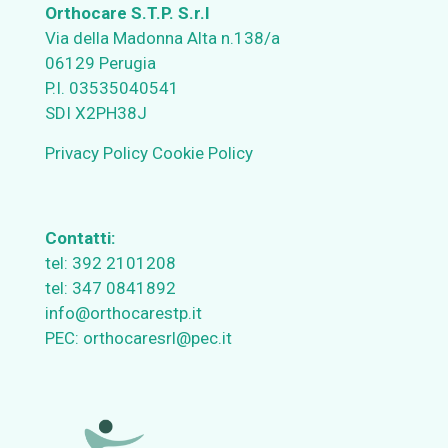
Orthocare S.T.P. S.r.l
Via della Madonna Alta n.138/a
06129 Perugia
P.I. 03535040541
SDI X2PH38J
Privacy Policy
Cookie Policy
Contatti:
tel:
392 2101208
tel:
347 0841892
info@orthocarestp.it
PEC:
orthocaresrl@pec.it