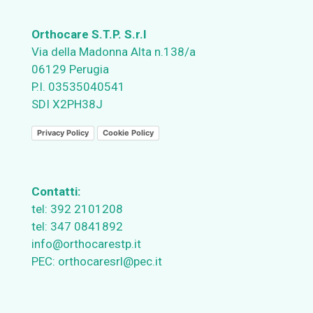
Orthocare S.T.P. S.r.l
Via della Madonna Alta n.138/a
06129 Perugia
P.I. 03535040541
SDI X2PH38J
Privacy Policy
Cookie Policy
Contatti:
tel:
392 2101208
tel:
347 0841892
info@orthocarestp.it
PEC:
orthocaresrl@pec.it