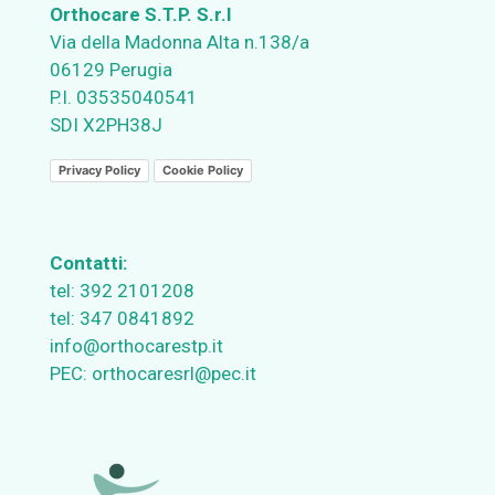
Orthocare S.T.P. S.r.l
Via della Madonna Alta n.138/a
06129 Perugia
P.I. 03535040541
SDI X2PH38J
Privacy Policy
Cookie Policy
Contatti:
tel:
392 2101208
tel:
347 0841892
info@orthocarestp.it
PEC:
orthocaresrl@pec.it