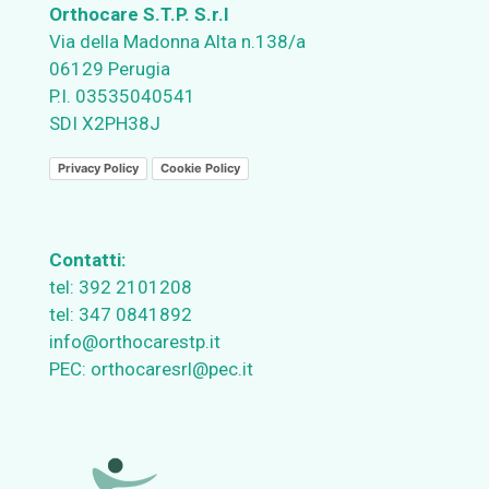
Orthocare S.T.P. S.r.l
Via della Madonna Alta n.138/a
06129 Perugia
P.I. 03535040541
SDI X2PH38J
Privacy Policy
Cookie Policy
Contatti:
tel:
392 2101208
tel:
347 0841892
info@orthocarestp.it
PEC:
orthocaresrl@pec.it