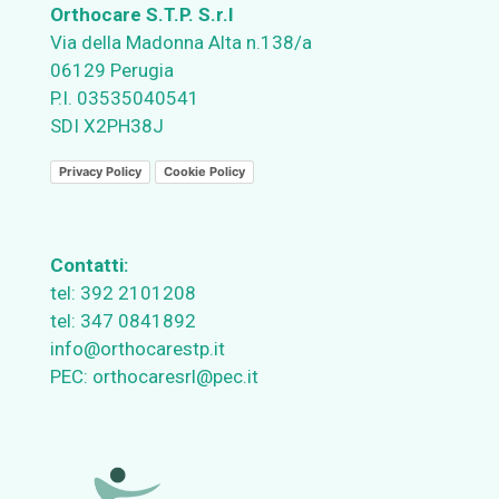
Orthocare S.T.P. S.r.l
Via della Madonna Alta n.138/a
06129 Perugia
P.I. 03535040541
SDI X2PH38J
Privacy Policy
Cookie Policy
Contatti:
tel:
392 2101208
tel:
347 0841892
info@orthocarestp.it
PEC:
orthocaresrl@pec.it